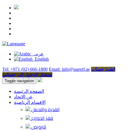
عربى
English
انشئ حساب
Email: info@uaeerf.ae
Tel: +971 (02) 666-1800
تسجيل الدخول إلى حسابي
Toggle navigation
الصفحة الرئيسة
عن الاتحاد
الاقسام الرياضية
القدرة والتحمل
قفز الحواجز
الترويض