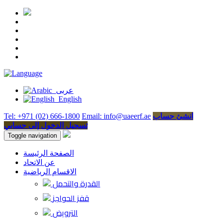
عربى
English
انشئ حساب
Email: info@uaeerf.ae
Tel: +971 (02) 666-1800
تسجيل الدخول إلى حسابي
Toggle navigation
الصفحة الرئيسة
عن الاتحاد
الاقسام الرياضية
القدرة والتحمل
قفز الحواجز
الترويض