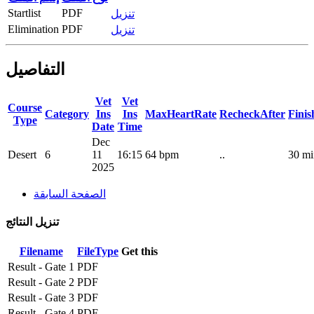
Startlist
PDF
تنزيل
Elimination
PDF
تنزيل
التفاصيل
Vet
Vet
Course
Category
Ins
Ins
MaxHeartRate
RecheckAfter
Fini
Type
Date
Time
Dec
Desert
6
11
16:15
64 bpm
..
30 mi
2025
الصفحة السابقة
تنزيل النتائج
Filename
FileType
Get this
Result - Gate 1
PDF
Result - Gate 2
PDF
Result - Gate 3
PDF
Result - Gate 4
PDF