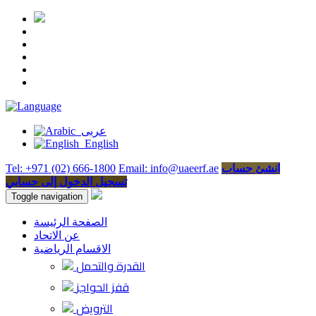
عربى
English
انشئ حساب
Email: info@uaeerf.ae
Tel: +971 (02) 666-1800
تسجيل الدخول إلى حسابي
Toggle navigation
الصفحة الرئيسة
عن الاتحاد
الاقسام الرياضية
القدرة والتحمل
قفز الحواجز
الترويض