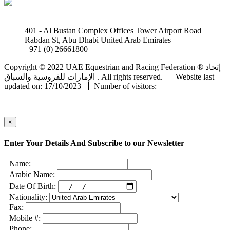
401 - Al Bustan Complex Offices Tower Airport Road
Rabdan St, Abu Dhabi United Arab Emirates
+971 (0) 26661800
info@uaeerf.ae
Copyright © 2022 UAE Equestrian and Racing Federation ® إتحاد
Website last
الإمارات للفروسية والسباق . All rights reserved.
updated on: 17/10/2023
Number of visitors:
×
Enter Your Details And Subscribe to our Newsletter
Name:
Arabic Name:
Date Of Birth:
Nationality:
Fax:
Mobile #:
Phone: