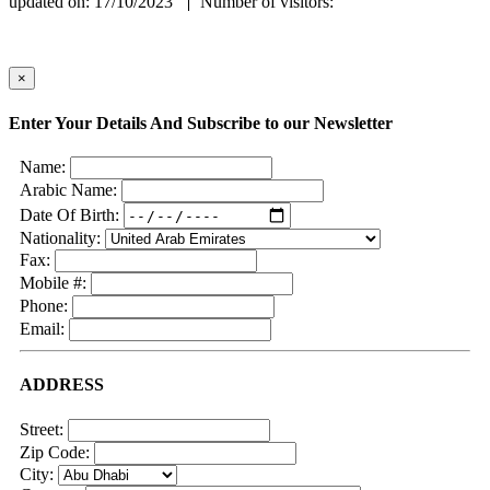
updated on: 17/10/2023
Number of visitors:
×
Enter Your Details And Subscribe to our Newsletter
Name:
Arabic Name:
Date Of Birth:
Nationality:
Fax:
Mobile #:
Phone:
Email:
ADDRESS
Street:
Zip Code:
City: