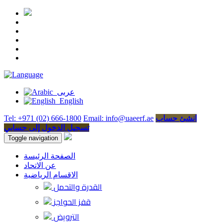
عربى
English
انشئ حساب
Email: info@uaeerf.ae
Tel: +971 (02) 666-1800
تسجيل الدخول إلى حسابي
Toggle navigation
الصفحة الرئيسة
عن الاتحاد
الاقسام الرياضية
القدرة والتحمل
قفز الحواجز
الترويض