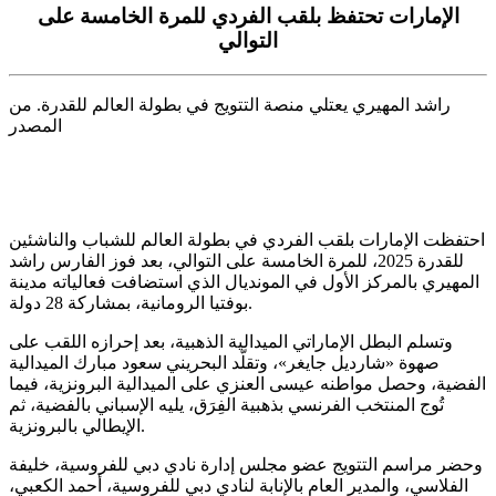
الإمارات تحتفظ بلقب الفردي للمرة الخامسة على
التوالي
راشد المهيري يعتلي منصة التتويج في بطولة العالم للقدرة. من
المصدر
احتفظت الإمارات بلقب الفردي في بطولة العالم للشباب والناشئين
للقدرة 2025، للمرة الخامسة على التوالي، بعد فوز الفارس راشد
المهيري بالمركز الأول في المونديال الذي استضافت فعالياته مدينة
بوفتيا الرومانية، بمشاركة 28 دولة.
وتسلم البطل الإماراتي الميدالية الذهبية، بعد إحرازه اللقب على
صهوة «شارديل جايغر»، وتقلّد البحريني سعود مبارك الميدالية
الفضية، وحصل مواطنه عيسى العنزي على الميدالية البرونزية، فيما
تُوج المنتخب الفرنسي بذهبية الفِرَق، يليه الإسباني بالفضية، ثم
الإيطالي بالبرونزية.
وحضر مراسم التتويج عضو مجلس إدارة نادي دبي للفروسية، خليفة
الفلاسي، والمدير العام بالإنابة لنادي دبي للفروسية، أحمد الكعبي،