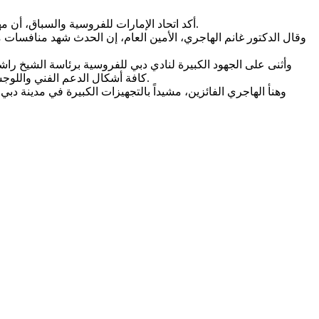
أكد اتحاد الإمارات للفروسية والسباق، أن مهرجان سمو ولي عهد دبي للقدرة في نسخته الـ18، حقق نجاحاً كبيراً على كافة المستويات الفنية والتنظيمية، بمشاركة 607 فرسان وفارسات.
وقال الدكتور غانم الهاجري، الأمين العام، إن الحدث شهد منافسا
وأثنى على الجهود الكبيرة لنادي دبي للفروسية برئاسة الشيخ راش
كافة أشكال الدعم الفني واللوجستي، وتوفير جميع المتطلبات التي تسهم في المحافظة على ريادة الإمارات في بطولات الفروسية بشكل عام، ورياضة القدرة على نحو خاص.