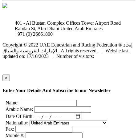
401 - Al Bustan Complex Offices Tower Airport Road
Rabdan St, Abu Dhabi United Arab Emirates
+971 (0) 26661800
info@uaeerf.ae
Copyright © 2022 UAE Equestrian and Racing Federation ® إتحاد
Website last
الإمارات للفروسية والسباق . All rights reserved.
updated on: 17/10/2023
Number of visitors:
×
Enter Your Details And Subscribe to our Newsletter
Name:
Arabic Name:
Date Of Birth:
Nationality:
Fax:
Mobile #: