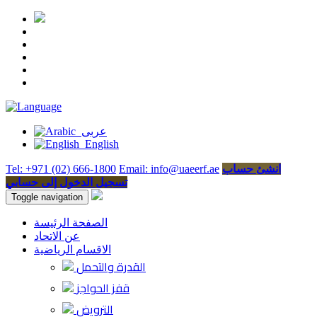
عربى
English
انشئ حساب
Email: info@uaeerf.ae
Tel: +971 (02) 666-1800
تسجيل الدخول إلى حسابي
Toggle navigation
الصفحة الرئيسة
عن الاتحاد
الاقسام الرياضية
القدرة والتحمل
قفز الحواجز
الترويض