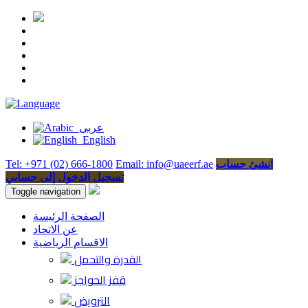
عربى
English
انشئ حساب
Email: info@uaeerf.ae
Tel: +971 (02) 666-1800
تسجيل الدخول إلى حسابي
Toggle navigation
الصفحة الرئيسة
عن الاتحاد
الاقسام الرياضية
القدرة والتحمل
قفز الحواجز
الترويض