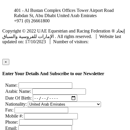
401 - Al Bustan Complex Offices Tower Airport Road
Rabdan St, Abu Dhabi United Arab Emirates
+971 (0) 26661800
info@uaeerf.ae
Copyright © 2022 UAE Equestrian and Racing Federation ® إتحاد
Website last
الإمارات للفروسية والسباق . All rights reserved.
updated on: 17/10/2023
Number of visitors:
×
Enter Your Details And Subscribe to our Newsletter
Name:
Arabic Name:
Date Of Birth:
Nationality:
Fax:
Mobile #:
Phone:
Email: