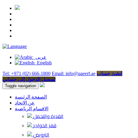
عربى
English
انشئ حساب
Email: info@uaeerf.ae
Tel: +971 (02) 666-1800
تسجيل الدخول إلى حسابي
Toggle navigation
الصفحة الرئيسة
عن الاتحاد
الاقسام الرياضية
القدرة والتحمل
قفز الحواجز
الترويض