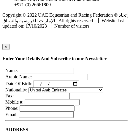
+971 (0) 26661800
info@uaeerf.ae
Copyright © 2022 UAE Equestrian and Racing Federation ® إتحاد
Website last
الإمارات للفروسية والسباق . All rights reserved.
updated on: 17/10/2023
Number of visitors:
×
Enter Your Details And Subscribe to our Newsletter
Name:
Arabic Name:
Date Of Birth:
Nationality:
Fax:
Mobile #:
Phone:
Email:
ADDRESS