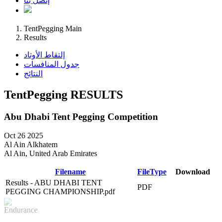
إتصل بنا
TentPegging Main
Results
إلتقاط الأوتاد
جدول المنافسات
النتائج
TentPegging RESULTS
Abu Dhabi Tent Pegging Competition
Oct 26 2025
Al Ain Alkhatem
Al Ain, United Arab Emirates
Filename
FileType
Download
Results - ABU DHABI TENT
PDF
DOWNLOAD
PEGGING CHAMPIONSHIP.pdf