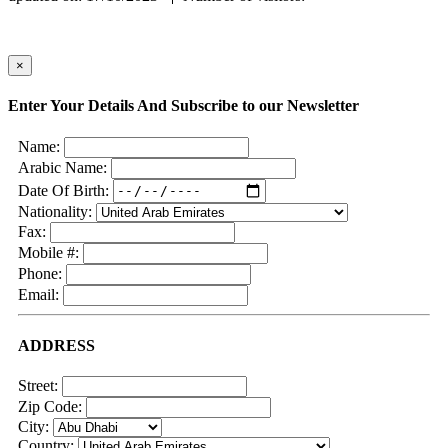
×
Enter Your Details And Subscribe to our Newsletter
Name:
Arabic Name:
Date Of Birth:
Nationality:
Fax:
Mobile #:
Phone:
Email:
ADDRESS
Street:
Zip Code:
City:
Country: