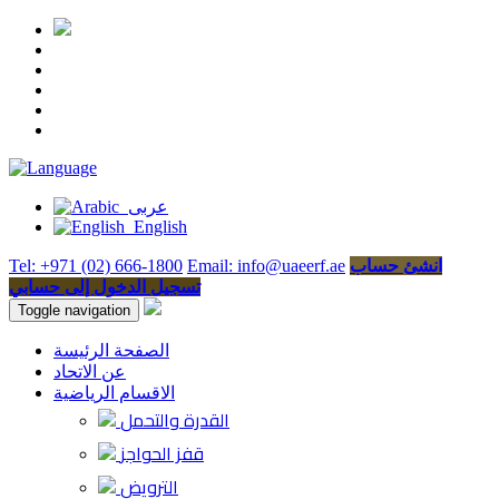
عربى
English
انشئ حساب
Email: info@uaeerf.ae
Tel: +971 (02) 666-1800
تسجيل الدخول إلى حسابي
Toggle navigation
الصفحة الرئيسة
عن الاتحاد
الاقسام الرياضية
القدرة والتحمل
قفز الحواجز
الترويض