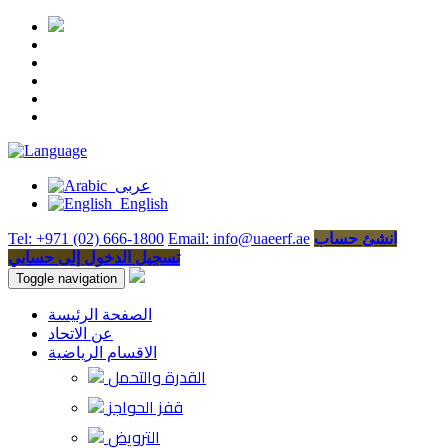
عربى
English
انشئ حساب
Email: info@uaeerf.ae
Tel: +971 (02) 666-1800
تسجيل الدخول إلى حسابي
Toggle navigation
الصفحة الرئيسة
عن الاتحاد
الاقسام الرياضية
القدرة والتحمل
قفز الحواجز
الترويض