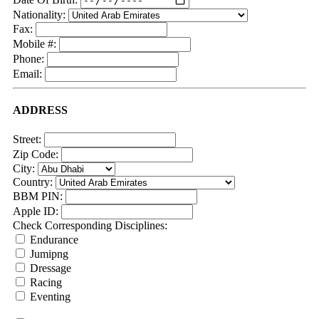
Nationality:
Fax:
Mobile #:
Phone:
Email:
ADDRESS
Street:
Zip Code:
City:
Country:
BBM PIN:
Apple ID:
Check Corresponding Disciplines:
Endurance
Jumipng
Dressage
Racing
Eventing