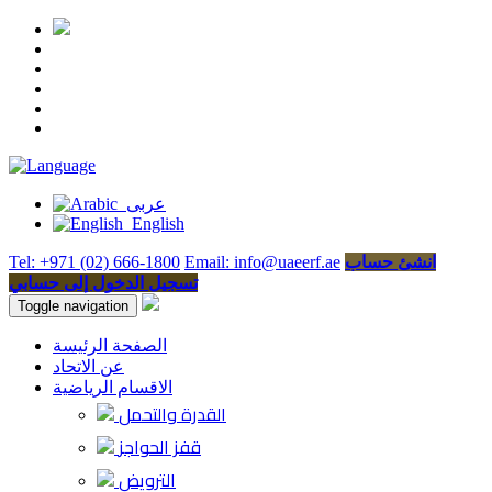
عربى
English
انشئ حساب
Email: info@uaeerf.ae
Tel: +971 (02) 666-1800
تسجيل الدخول إلى حسابي
Toggle navigation
الصفحة الرئيسة
عن الاتحاد
الاقسام الرياضية
القدرة والتحمل
قفز الحواجز
الترويض